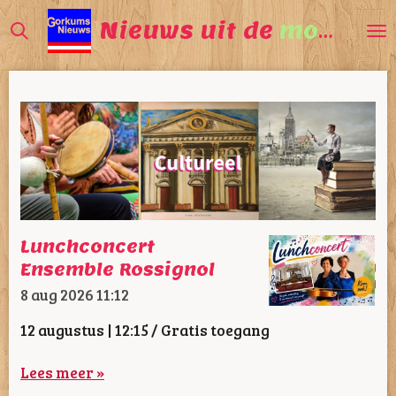
Ga
Nieuws uit de
mooiste
direct
naar
de
hoofdinhoud
Lunchconcert
Ensemble Rossignol
8 aug 2026
11:12
12 augustus | 12:15 / Gratis toegang
Lees meer »