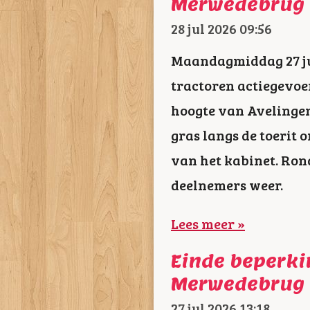
Merwedebrug 
28 jul 2026
09:56
Maandagmiddag 27 ju
tractoren actiegevoe
hoogte van Avelingen
gras langs de toerit
van het kabinet. Ron
deelnemers weer.
Lees meer »
Einde beperki
Merwedebrug
27 jul 2026
13:18