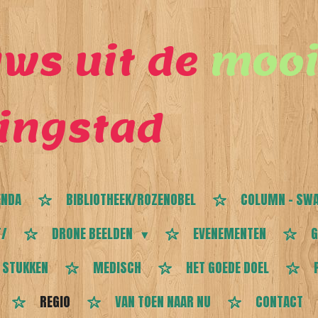
ws uit de
mooi
ingstad
ENDA
BIBLIOTHEEK/ROZENOBEL
COLUMN - SWA
T/
DRONE BEELDEN
EVENEMENTEN
G
 STUKKEN
MEDISCH
HET GOEDE DOEL
REGIO
VAN TOEN NAAR NU
CONTACT