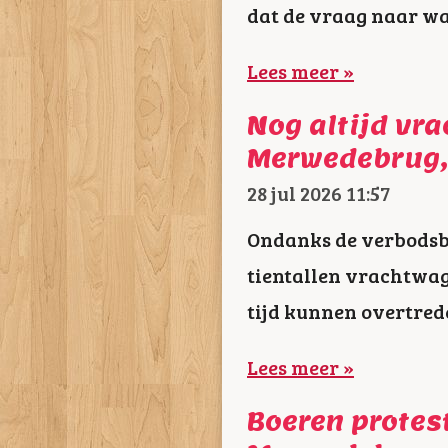
dat de vraag naar wat
Lees meer »
Nog altijd vr
Merwedebrug,
28 jul 2026
11:57
Ondanks de verbodsbo
tientallen vrachtwa
tijd kunnen overtred
Lees meer »
Boeren protes