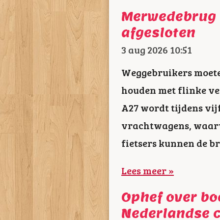
Merwedebrug v
afgesloten
3 aug 2026
10:51
Weggebruikers moete
houden met flinke ve
A27 wordt tijdens vij
vrachtwagens, waarvo
fietsers kunnen de b
Lees meer »
Ophef over bo
Nederlandse 