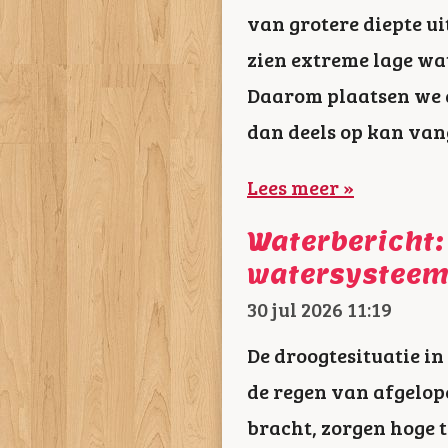
van grotere diepte u
zien extreme lage wat
Daarom plaatsen we a
dan deels op kan vang
Lees meer »
Waterbericht:
watersystee
30 jul 2026
11:19
De droogtesituatie i
de regen van afgelop
bracht, zorgen hoge 