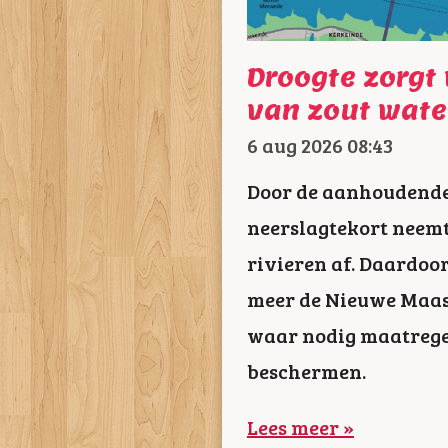
Droogte zorgt
van zout water
6 aug 2026
08:43
Door de aanhoudende 
neerslagtekort neemt
rivieren af. Daardoo
meer de Nieuwe Maas,
waar nodig maatregel
beschermen.
Lees meer »