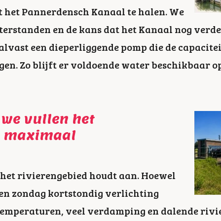
it het Pannerdensch Kanaal te halen. We
erstanden en de kans dat het Kanaal nog verder 
lvast een dieperliggende pomp die de capacite
en. Zo blijft er voldoende water beschikbaar op
 we vullen het
m maximaal
n het rivierengebied houdt aan. Hoewel
en zondag kortstondig verlichting
temperaturen, veel verdamping en dalende riv