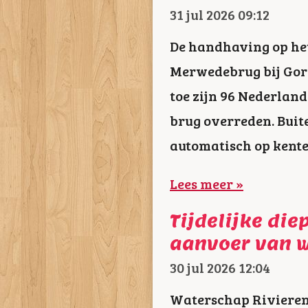
31 jul 2026
09:12
De handhaving op he
Merwedebrug bij Gori
toe zijn 96 Nederlan
brug overreden. Buit
automatisch op kent
Lees meer »
Tijdelijke die
aanvoer van w
30 jul 2026
12:04
Waterschap Rivieren