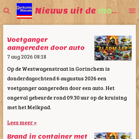
Ga
Nieuws uit de
mooiste
direct
naar
de
Voetganger
hoofdinhoud
aangereden door auto
7 aug 2026
08:18
Op de Westwagenstraat in Gorinchem is
donderdagochtend 6 augustus 2026 een
voetganger aangereden door een auto. Het
ongeval gebeurde rond 09.30 uur op de kruising
met het Melkpad.
Lees meer »
Brand in container met