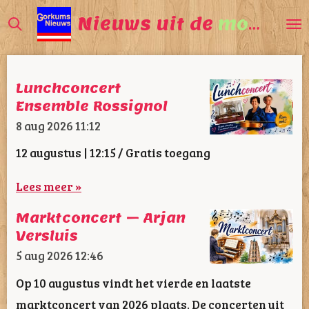
Ga
Nieuws uit de
mooiste
direct
naar
de
Lunchconcert
hoofdinhoud
Ensemble Rossignol
8 aug 2026
11:12
12 augustus | 12:15 / Gratis toegang
Lees meer »
Marktconcert – Arjan
Versluis
5 aug 2026
12:46
Op 10 augustus vindt het vierde en laatste
marktconcert van 2026 plaats. De concerten uit