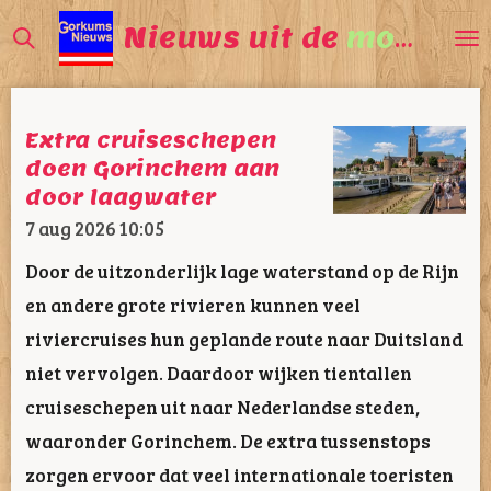
Ga
Nieuws uit de
mooiste
direct
naar
de
Extra cruiseschepen
hoofdinhoud
doen Gorinchem aan
door laagwater
7 aug 2026
10:05
Door de uitzonderlijk lage waterstand op de Rijn
en andere grote rivieren kunnen veel
riviercruises hun geplande route naar Duitsland
niet vervolgen. Daardoor wijken tientallen
cruiseschepen uit naar Nederlandse steden,
waaronder Gorinchem. De extra tussenstops
zorgen ervoor dat veel internationale toeristen