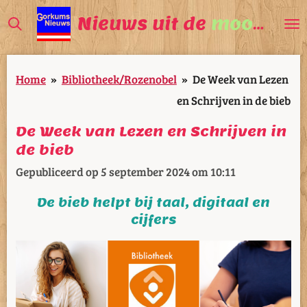
Ga
Nieuws uit de
mooiste
V
direct
naar
Home
»
Bibliotheek/Rozenobel
»
De Week van Lezen
de
en Schrijven in de bieb
hoofdinhoud
De Week van Lezen en Schrijven in
de bieb
Gepubliceerd op 5 september 2024 om 10:11
De bieb helpt bij taal, digitaal en
cijfers