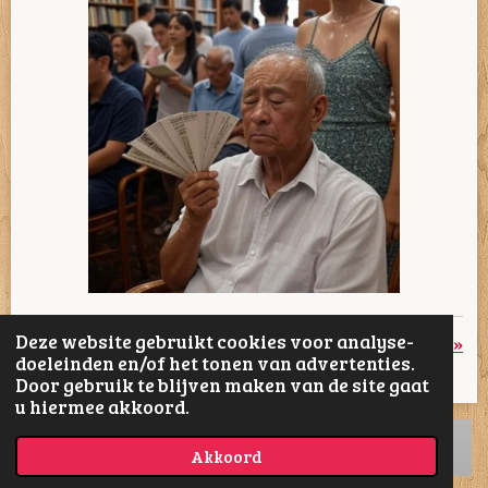
Deze website gebruikt cookies voor analyse-
«
Vorige
Volgende
»
doeleinden en/of het tonen van advertenties.
Door gebruik te blijven maken van de site gaat
D
D
S
D
u hiermee akkoord.
e
e
h
e
l
e
a
l
e
l
r
e
Akkoord
n
e
n