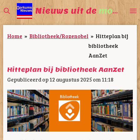
Ga
Nieuws uit de
mooiste
direct
naar
Home
»
Bibliotheek/Rozenobel
»
Hitteplan bij
de
bibliotheek
hoofdinhoud
AanZet
Hitteplan bij bibliotheek AanZet
Gepubliceerd op 12 augustus 2025 om 11:18