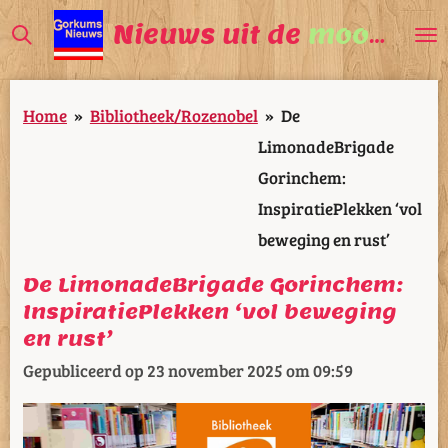
Ga
Nieuws uit de
mooiste
V
direct
naar
Home
»
Bibliotheek/Rozenobel
»
De
de
LimonadeBrigade
hoofdinhoud
Gorinchem:
InspiratiePlekken ‘vol
beweging en rust’
De LimonadeBrigade Gorinchem:
InspiratiePlekken ‘vol beweging
en rust’
Gepubliceerd op 23 november 2025 om 09:59