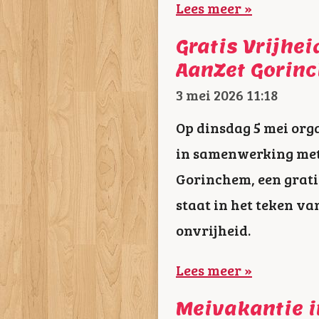
Lees meer »
Gratis Vrijhei
AanZet Gorin
3 mei 2026
11:18
Op dinsdag 5 mei org
in samenwerking met 
Gorinchem, een gratis
staat in het teken v
onvrijheid.
Lees meer »
Meivakantie i