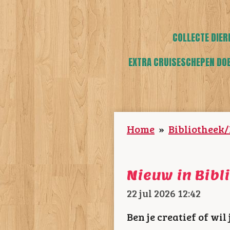
COLLECTE DIER
EXTRA CRUISESCHEPEN DO
Home
»
Bibliotheek
Nieuw in Bibl
22 jul 2026
12:42
Ben je creatief of wil