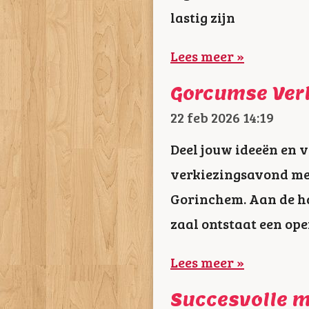
lastig zijn
Lees meer »
Gorcumse Ver
22 feb 2026
14:19
Deel jouw ideeën en v
verkiezingsavond met
Gorinchem. Aan de ha
zaal ontstaat een ope
Lees meer »
Succesvolle m