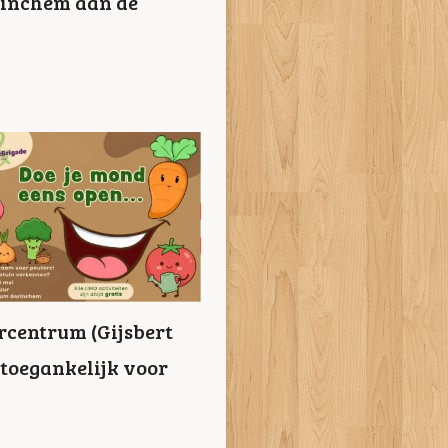
orinchem aan de
urcentrum (Gijsbert
j toegankelijk voor