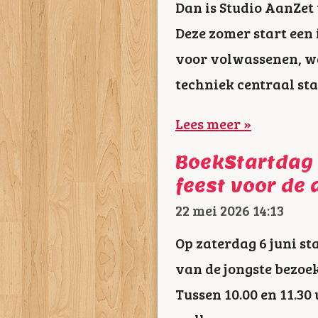
Dan is Studio AanZet 
Deze zomer start een
voor volwassenen, wa
techniek centraal sta
Lees meer »
BoekStartdag 
feest voor de 
22 mei 2026
14:13
Op zaterdag 6 juni st
van de jongste bezoek
Tussen 10.00 en 11.30