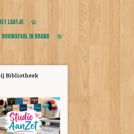
HET LAATJE
 BOUWAFVAL IN BRAND
ij Bibliotheek