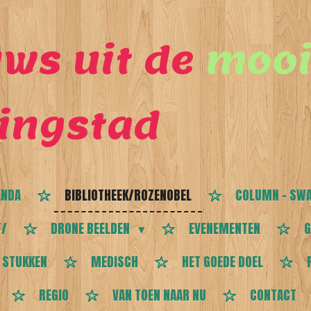
ws uit de
mooi
ingstad
ENDA
BIBLIOTHEEK/ROZENOBEL
COLUMN - SWA
T/
DRONE BEELDEN
EVENEMENTEN
G
 STUKKEN
MEDISCH
HET GOEDE DOEL
REGIO
VAN TOEN NAAR NU
CONTACT