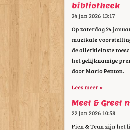
bibliotheek
24 jan 2026
13:17
Op zaterdag 24 januar
muzikale voorstelling
de allerkleinste toe
het gelijknamige pre
door Mario Penton.
Lees meer »
Meet & Greet 
22 jan 2026
10:58
Fien & Teun zijn het l