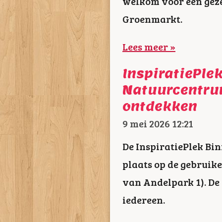
welkom voor een geze
Groenmarkt.
Lees meer »
InspiratiePle
Natuurcentrum
ontdekken
9 mei 2026
12:21
De InspiratiePlek Bi
plaats op de gebruike
van Andelpark 1). De a
iedereen.