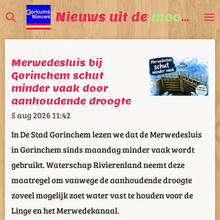
Ga
Nieuws uit de
mooiste
V
direct
naar
de
Merwedesluis bij
hoofdinhoud
Gorinchem schut
minder vaak door
aanhoudende droogte
5 aug 2026
11:42
In De Stad Gorinchem lezen we dat de Merwedesluis
in Gorinchem sinds maandag minder vaak wordt
gebruikt. Waterschap Rivierenland neemt deze
maatregel om vanwege de aanhoudende droogte
zoveel mogelijk zoet water vast te houden voor de
Linge en het Merwedekanaal.