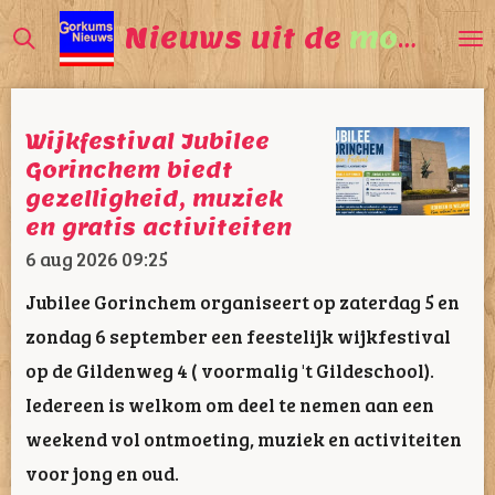
Ga
Nieuws uit de
mooiste
direct
naar
de
Wijkfestival Jubilee
hoofdinhoud
Gorinchem biedt
gezelligheid, muziek
en gratis activiteiten
6 aug 2026
09:25
Jubilee Gorinchem organiseert op zaterdag 5 en
zondag 6 september een feestelijk wijkfestival
op de Gildenweg 4 ( voormalig 't Gildeschool).
Iedereen is welkom om deel te nemen aan een
weekend vol ontmoeting, muziek en activiteiten
voor jong en oud.