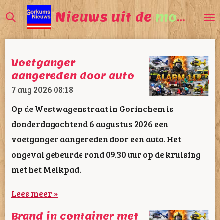
Ga
Nieuws uit de
mooiste
direct
naar
de
Voetganger
hoofdinhoud
aangereden door auto
7 aug 2026
08:18
Op de Westwagenstraat in Gorinchem is
donderdagochtend 6 augustus 2026 een
voetganger aangereden door een auto. Het
ongeval gebeurde rond 09.30 uur op de kruising
met het Melkpad.
Lees meer »
Brand in container met