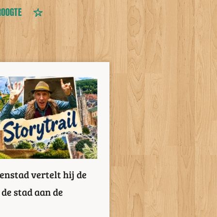
ROOGTE
nstad vertelt hij de
 de stad aan de