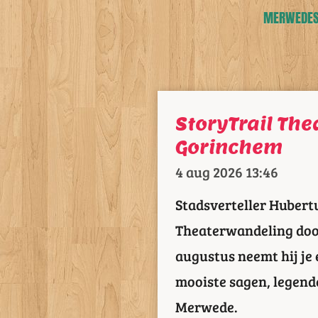
MERWEDESL
StoryTrail Th
Gorinchem
4 aug 2026
13:46
Stadsverteller Hubertu
Theaterwandeling doo
augustus neemt hij je 
mooiste sagen, legende
Merwede.