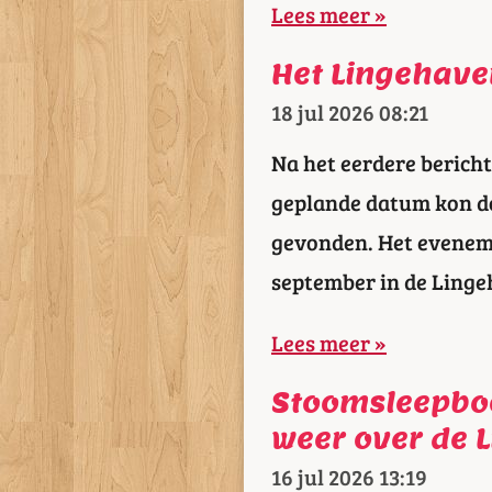
Lees meer »
Het Lingehave
18 jul 2026
08:21
Na het eerdere bericht
geplande datum kon do
gevonden. Het eveneme
september in de Ling
Lees meer »
Stoomsleepboo
weer over de 
16 jul 2026
13:19