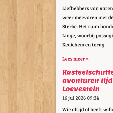
Liefhebbers van varen
weer meevaren met de 
Sterke. Het ruim honde
Linge, waarbij passag
Kedichem en terug.
Lees meer »
Kasteelschutt
avonturen tij
Loevestein
16 jul 2026
09:34
Wie altijd al heeft wi