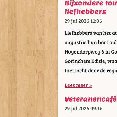
Bijzondere tou
liefhebbers
29 jul 2026
11:06
Liefhebbers van het a
augustus hun hart oph
Hogendorpweg 6 in Gor
Gorinchem Editie, waa
toertocht door de regi
Lees meer »
Veteranencafé
29 jul 2026
09:16