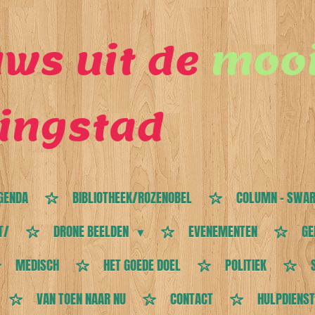
ws uit de
mooi
ingstad
GENDA
BIBLIOTHEEK/ROZENOBEL
COLUMN - SWAR
T/
DRONE BEELDEN
EVENEMENTEN
GE
MEDISCH
HET GOEDE DOEL
POLITIEK
VAN TOEN NAAR NU
CONTACT
HULPDIENS