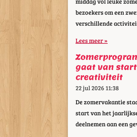
middag vol leuke zomer
bezoekers om een zwem
verschillende activitei
Lees meer »
Zomerprogram
gaat van start
creativiteit
22 jul 2026
11:38
De zomervakantie staa
start van het jaarlij
deelnemen aan een geva