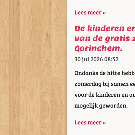
Lees meer »
De kinderen e
van de gratis
Gorinchem.
30 jul 2026
08:52
Ondanks de hitte hebb
zomerdag bij samen ee
voor de kinderen en o
mogelijk geworden.
Lees meer »