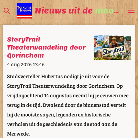
Ga
Nieuws uit de
mooiste
V
direct
naar
de
StoryTrail
hoofdinhoud
Theaterwandeling door
Gorinchem
4 aug 2026
13:46
Stadsverteller Hubertus nodigt je uit voor de
StoryTrail Theaterwandeling door Gorinchem. Op
vrijdagochtend 14 augustus neemt hij je eeuwen mee
terug in de tijd. Dwalend door de binnenstad vertelt
hij de mooiste sagen, legenden en historische
verhalen uit de geschiedenis van de stad aan de
Merwede.