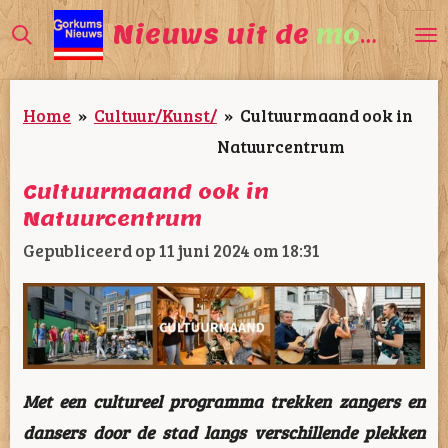
Ga
Nieuws uit de
mooiste
direct
naar
Home
»
Cultuur/Kunst/
»
Cultuurmaand ook in
de
Natuurcentrum
hoofdinhoud
Cultuurmaand ook in
Natuurcentrum
Gepubliceerd op 11 juni 2024 om 18:31
Met een cultureel programma trekken zangers en
dansers door de stad langs verschillende plekken