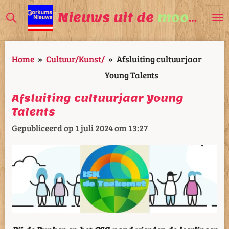
Ga
Nieuws uit de
mooiste
V
direct
naar
Home
»
Cultuur/Kunst/
»
Afsluiting cultuurjaar
de
Young Talents
hoofdinhoud
Afsluiting cultuurjaar Young
Talents
Gepubliceerd op 1 juli 2024 om 13:27