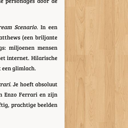
de personages door de
ream Scenario
. In een
atthews (een briljante
igs: miljoenen mensen
t internet. Hilarische
t een glimlach.
rari
. Je hoeft absoluut
n Enzo Ferrari en zijn
ftig, prachtige beelden