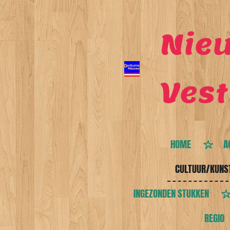
Ga
direct
Nieu
naar
de
Vest
hoofdinhoud
HOME
A
CULTUUR/KUNS
INGEZONDEN STUKKEN
REGIO