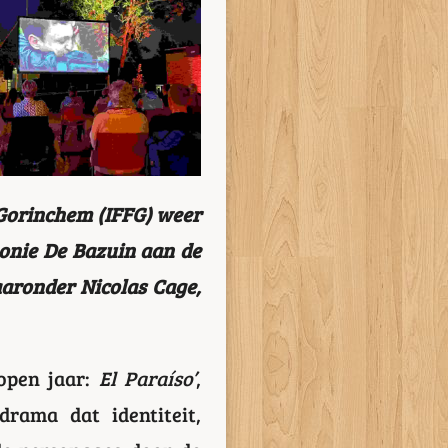
 Gorinchem (IFFG) weer
onie De Bazuin aan de
aronder Nicolas Cage,
open jaar:
El Paraíso’
,
drama dat identiteit,