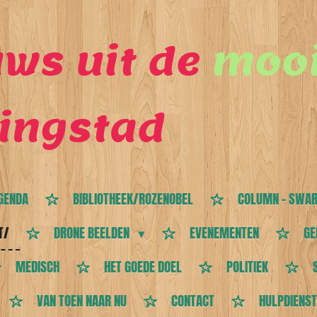
ws uit de
mooi
ingstad
GENDA
BIBLIOTHEEK/ROZENOBEL
COLUMN - SWAR
T/
DRONE BEELDEN
EVENEMENTEN
GE
MEDISCH
HET GOEDE DOEL
POLITIEK
VAN TOEN NAAR NU
CONTACT
HULPDIENS