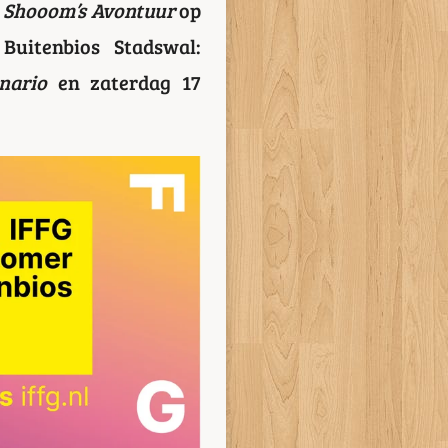
Shooom’s Avontuur
op
uitenbios Stadswal:
nario
en zaterdag 17