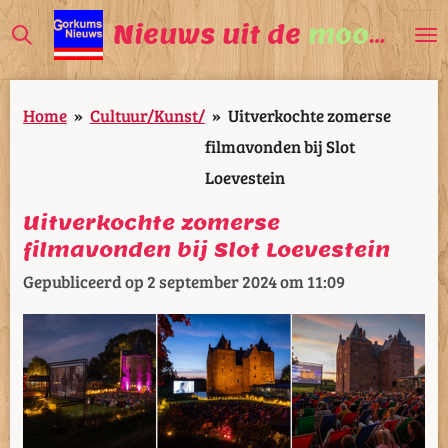
Ga
Nieuws uit de
mooiste
V
direct
naar
Home
»
Cultuur/Kunst/
»
Uitverkochte zomerse
de
filmavonden bij Slot
hoofdinhoud
Loevestein
Uitverkochte zomerse
filmavonden bij Slot Loevestein
Gepubliceerd op 2 september 2024 om 11:09