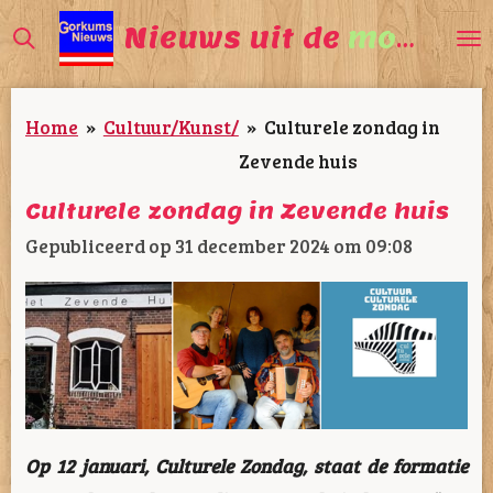
Ga
Nieuws uit de
mooiste
direct
naar
Home
»
Cultuur/Kunst/
»
Culturele zondag in
de
Zevende huis
hoofdinhoud
Culturele zondag in Zevende huis
Gepubliceerd op 31 december 2024 om 09:08
Op 12 januari, Culturele Zondag, staat de formatie