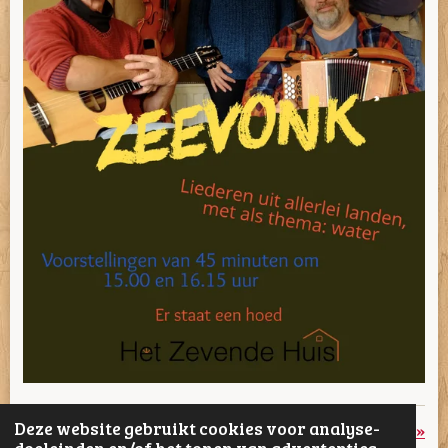
Deze website gebruikt cookies voor analyse-
«
Vorige
Volgende
»
doeleinden en/of het tonen van advertenties.