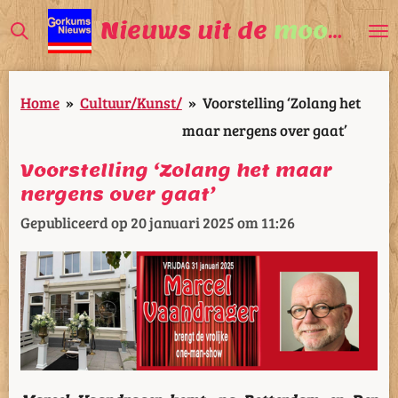
Ga
Nieuws uit de
mooiste
V
direct
naar
Home
»
Cultuur/Kunst/
»
Voorstelling ‘Zolang het
de
maar nergens over gaat’
hoofdinhoud
Voorstelling ‘Zolang het maar
nergens over gaat’
Gepubliceerd op 20 januari 2025 om 11:26