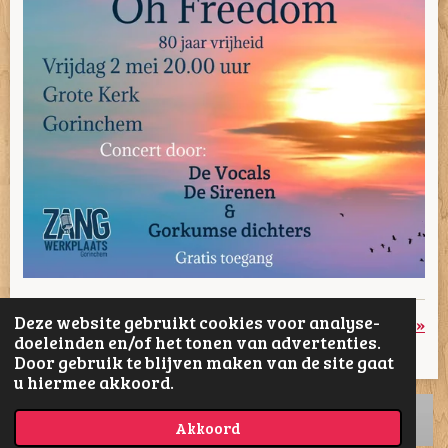
Deze website gebruikt cookies voor analyse-
«
Vorige
Volgende
»
doeleinden en/of het tonen van advertenties.
Door gebruik te blijven maken van de site gaat
D
D
S
D
u hiermee akkoord.
e
e
h
e
l
e
a
l
e
l
r
e
Akkoord
n
e
n