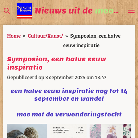
Ga
Nieuws uit de
mooiste
V
direct
naar
Home
»
Cultuur/Kunst/
»
Symposion, een halve
de
eeuw inspiratie
hoofdinhoud
Symposion, een halve eeuw
inspiratie
Gepubliceerd op 3 september 2025 om 13:47
een halve eeuw inspiratie nog tot 14
september en wandel
mee met de verwonderingstocht