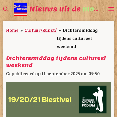
Ga
Nieuws uit de
mooiste
direct
naar
Home
»
Cultuur/Kunst/
»
Dichtersmiddag
de
tijdens cultureel
hoofdinhoud
weekend
Dichtersmiddag tijdens cultureel
weekend
Gepubliceerd op 11 september 2025 om 09:50