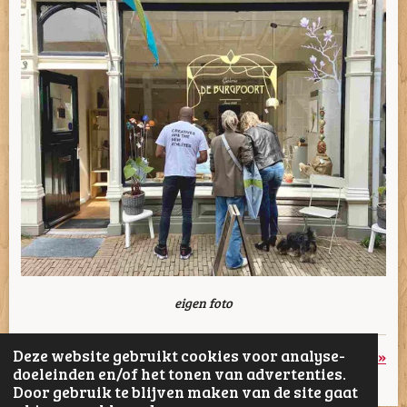
eigen foto
Deze website gebruikt cookies voor analyse-
«
Vorige
Volgende
»
doeleinden en/of het tonen van advertenties.
Door gebruik te blijven maken van de site gaat
D
D
S
D