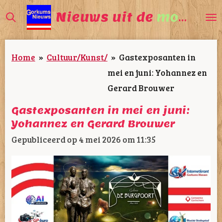
Ga
Nieuws uit de
mooiste
direct
naar
Home
»
Cultuur/Kunst/
»
Gastexposanten in
de
mei en juni: Yohannez en
hoofdinhoud
Gerard Brouwer
Gastexposanten in mei en juni:
Yohannez en Gerard Brouwer
Gepubliceerd op 4 mei 2026 om 11:35