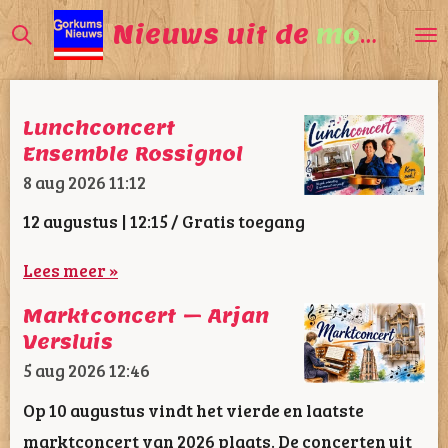
Ga
Nieuws uit de
mooiste
direct
naar
de
Lunchconcert
hoofdinhoud
Ensemble Rossignol
8 aug 2026
11:12
12 augustus | 12:15 / Gratis toegang
Lees meer »
Marktconcert – Arjan
Versluis
5 aug 2026
12:46
Op 10 augustus vindt het vierde en laatste
marktconcert van 2026 plaats. De concerten uit