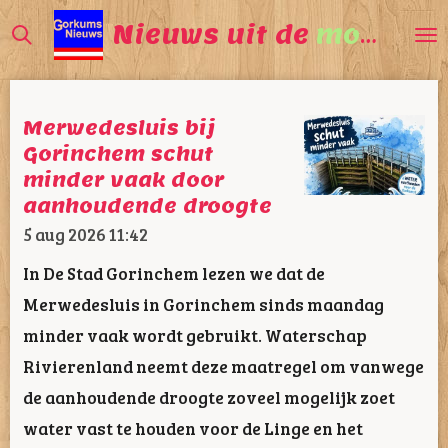
Ga
Nieuws uit de
mooiste
direct
naar
de
Merwedesluis bij
hoofdinhoud
Gorinchem schut
minder vaak door
aanhoudende droogte
5 aug 2026
11:42
In De Stad Gorinchem lezen we dat de
Merwedesluis in Gorinchem sinds maandag
minder vaak wordt gebruikt. Waterschap
Rivierenland neemt deze maatregel om vanwege
de aanhoudende droogte zoveel mogelijk zoet
water vast te houden voor de Linge en het