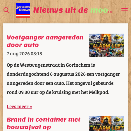
Ga
Nieuws uit de
mooiste
V
direct
naar
de
Voetganger aangereden
hoofdinhoud
door auto
7 aug 2026
08:18
Op de Westwagenstraat in Gorinchem is
donderdagochtend 6 augustus 2026 een voetganger
aangereden door een auto. Het ongeval gebeurde
rond 09.30 uur op de kruising met het Melkpad.
Lees meer »
Brand in container met
bouwafval op