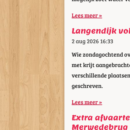
Lees meer »
Langendijk vol
2 aug 2026
16:33
Wie zondagochtend ove
met krijt aangebracht
verschillende plaatse
geschreven.
Lees meer »
Extra afvaart
Merwedebrug 