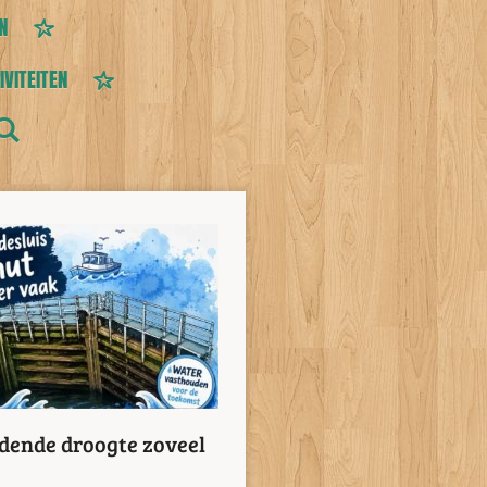
N
IVITEITEN
dende droogte zoveel
.