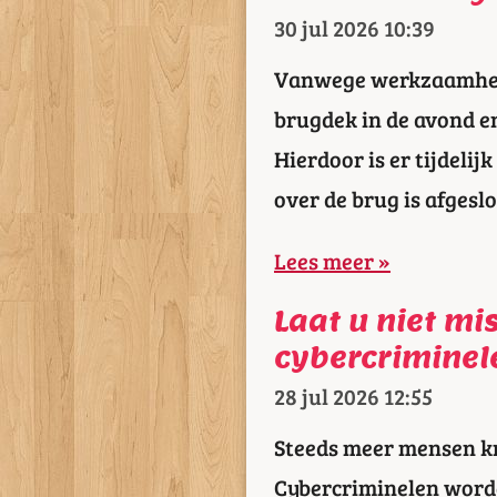
30 jul 2026
10:39
Vanwege werkzaamhed
brugdek in de avond e
Hierdoor is er tijdeli
over de brug is afgesl
Lees meer »
Laat u niet mi
cybercriminel
28 jul 2026
12:55
Steeds meer mensen kr
Cybercriminelen worde