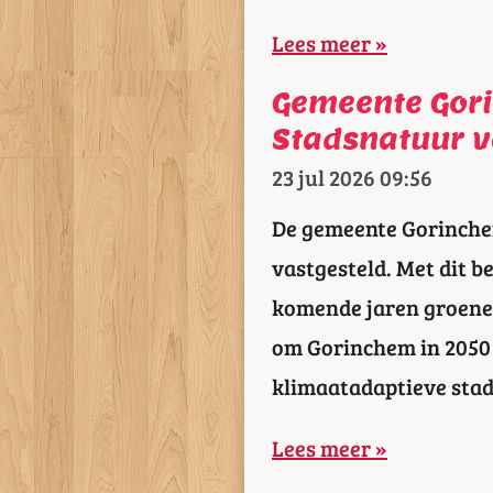
Lees meer »
Gemeente Gor
Stadsnatuur v
23 jul 2026
09:56
De gemeente Gorinche
vastgesteld. Met dit b
komende jaren groener
om Gorinchem in 2050 
klimaatadaptieve stad
Lees meer »