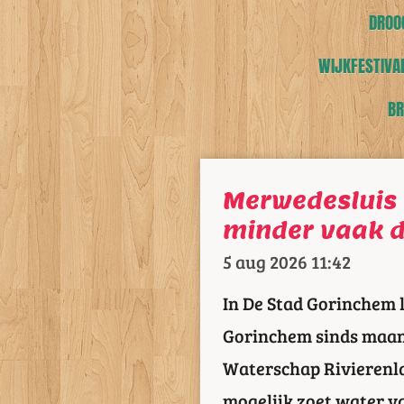
DROOG
WIJKFESTIVAL
BR
Merwedesluis 
minder vaak 
5 aug 2026
11:42
In De Stad Gorinchem 
Gorinchem sinds maan
Waterschap Rivierenl
mogelijk zoet water v