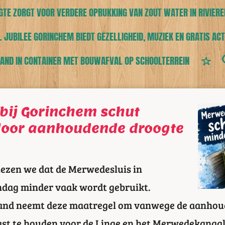
TE ZORGT VOOR VERDERE OPRUKKING VAN ZOUT WATER IN RIVIERE
 JUBILEE GORINCHEM BIEDT GEZELLIGHEID, MUZIEK EN GRATIS ACT
AND IN CONTAINER MET BOUWAFVAL OP SCHOOLTERREIN
bij Gorinchem schut
door aanhoudende droogte
lezen we dat de Merwedesluis in
dag minder vaak wordt gebruikt.
and neemt deze maatregel om vanwege de aanhou
ast te houden voor de Linge en het Merwedekanaal