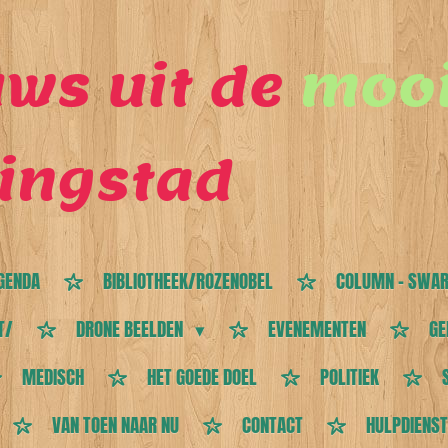
ws uit de
mooi
ingstad
GENDA
BIBLIOTHEEK/ROZENOBEL
COLUMN - SWAR
T/
DRONE BEELDEN
EVENEMENTEN
GE
MEDISCH
HET GOEDE DOEL
POLITIEK
VAN TOEN NAAR NU
CONTACT
HULPDIENS