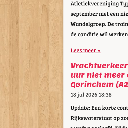
Atletiekvereniging Ty
september met een nie
Wandelgroep. De train
de conditie wil werke
Lees meer »
Vrachtverkeer 
uur niet meer
Gorinchem (A2
18 jul 2026
18:38
Update: Een korte con
Rijkswaterstaat op zo