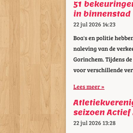
51 bekeuringen
in binnenstad
22 jul 2026
14:23
Boa's en politie hebben
naleving van de verke
Gorinchem. Tijdens de 
voor verschillende ve
Lees meer »
Atletiekveren
seizoen Actief
22 jul 2026
13:28