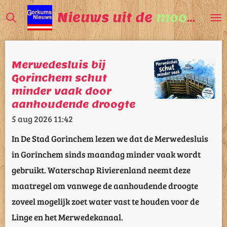
Ga
Nieuws uit de
mooiste
V
direct
naar
de
Merwedesluis bij
hoofdinhoud
Gorinchem schut
minder vaak door
aanhoudende droogte
5 aug 2026
11:42
In De Stad Gorinchem lezen we dat de Merwedesluis
in Gorinchem sinds maandag minder vaak wordt
gebruikt. Waterschap Rivierenland neemt deze
maatregel om vanwege de aanhoudende droogte
zoveel mogelijk zoet water vast te houden voor de
Linge en het Merwedekanaal.