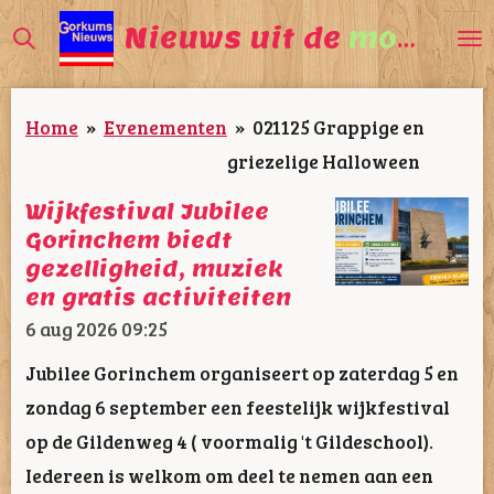
Ga
Nieuws uit de
mooiste
direct
naar
Home
»
Evenementen
»
021125 Grappige en
de
griezelige Halloween
hoofdinhoud
Wijkfestival Jubilee
Gorinchem biedt
gezelligheid, muziek
en gratis activiteiten
6 aug 2026
09:25
Jubilee Gorinchem organiseert op zaterdag 5 en
zondag 6 september een feestelijk wijkfestival
op de Gildenweg 4 ( voormalig 't Gildeschool).
Iedereen is welkom om deel te nemen aan een