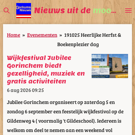
Ga
Nieuws uit de
mooiste
V
direct
naar
Home
»
Evenementen
»
191025 Heerlijke Herfst &
de
Boekenplezier dag
hoofdinhoud
Wijkfestival Jubilee
Gorinchem biedt
gezelligheid, muziek en
gratis activiteiten
6 aug 2026
09:25
Jubilee Gorinchem organiseert op zaterdag 5 en
zondag 6 september een feestelijk wijkfestival op de
Gildenweg 4 ( voormalig 't Gildeschool). Iedereen is
welkom om deel te nemen aan een weekend vol