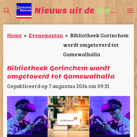
Ga
Nieuws uit de
mooiste
direct
naar
Home
»
Evenementen
»
Bibliotheek Gorinchem
de
wordt omgetoverd tot
hoofdinhoud
Gamewalhalla
Bibliotheek Gorinchem wordt
omgetoverd tot Gamewalhalla
Gepubliceerd op 7 augustus 2024 om 09:21