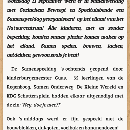
Woensdag 11 september werd er in samenwerking
met Gorinchem Beweegt en Speeltuinbende een
Samenspeeldag georganiseerd op het eiland van het
Natuurcentrum! Álle kinderen, met en zonder
beperking, konden samen plezier komen maken op
het eiland. Samen spelen, bouwen, lachen,
ontdekken, gewoon zoals je bent!
De Samenspeeldag 's-ochtends geopend door
kinderburgemeester Guus. 65 leerlingen van de
Regenboog, Samen Onderweg, De Kleine Wereld en
KDC Schuttersplein hadden elkaar uitgenodigd met
de zin;
‘Hey, doe je mee?!’
Ook 's-middags werd er fijn gespeeld met de
bouwblokken, dakgoten, voelbak en bananendozen!