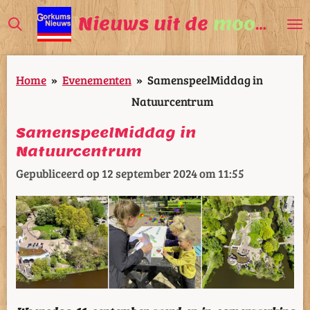
Ga
Nieuws uit de
mooiste
V
direct
naar
Home
»
Evenementen
»
SamenspeelMiddag in
de
Natuurcentrum
hoofdinhoud
SamenspeelMiddag in
Natuurcentrum
Gepubliceerd op 12 september 2024 om 11:55