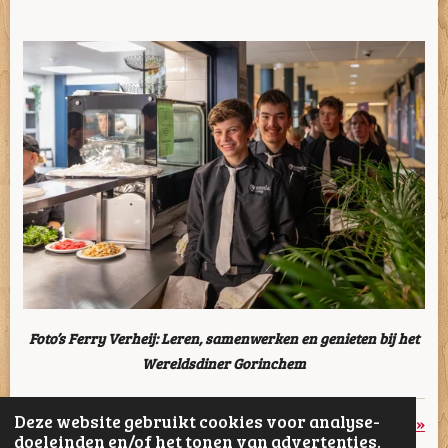
Foto’s Ferry Verheij: Leren, samenwerken en genieten bij het
Wereldsdiner Gorinchem
Deze website gebruikt cookies voor analyse-
«
Vorige
Volgende
»
doeleinden en/of het tonen van advertenties.