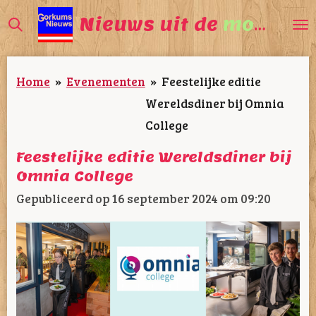
Ga
Nieuws uit de
mooiste
direct
naar
Home
»
Evenementen
»
Feestelijke editie
de
Wereldsdiner bij Omnia
hoofdinhoud
College
Feestelijke editie Wereldsdiner bij
Omnia College
Gepubliceerd op 16 september 2024 om 09:20