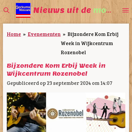
Ga
Nieuws uit de
mooiste
direct
naar
Home
»
Evenementen
»
Bijzondere Kom Erbij
de
Week in Wijkcentrum
hoofdinhoud
Rozenobel
Bijzondere Kom Erbij Week in
Wijkcentrum Rozenobel
Gepubliceerd op 23 september 2024 om 14:07