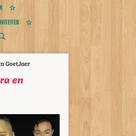
N
IVITEITEN
en GoetJaer
ra en