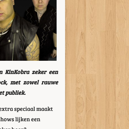
n KinKobra zeker een
ock, met zowel rauwe
t publiek.
 extra speciaal maakt
shows lijken een