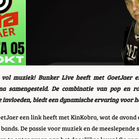
 vol muziek! Bunker Live heeft met GoetJaer e
ma samengesteld. De combinatie van pop en r
 invloeden, biedt een dynamische ervaring voor he
oetJaer een link heeft met KinKobra, wat de avond
e bands. De passie voor muziek en de meeslepende 