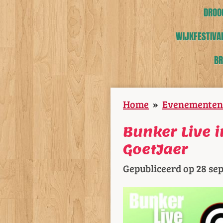
DROOG
WIJKFESTIVAL
BR
Home
»
Evenementen
Bunker Live 
GoetJaer
Gepubliceerd op 28 se