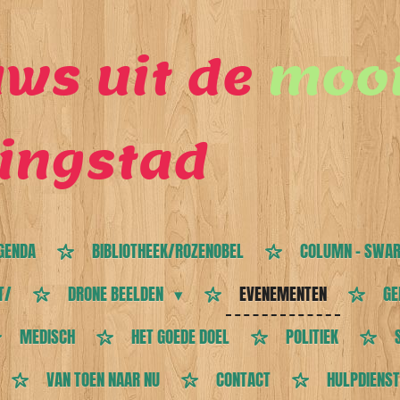
ws uit de
mooi
ingstad
GENDA
BIBLIOTHEEK/ROZENOBEL
COLUMN - SWAR
T/
DRONE BEELDEN
EVENEMENTEN
GE
MEDISCH
HET GOEDE DOEL
POLITIEK
VAN TOEN NAAR NU
CONTACT
HULPDIENS