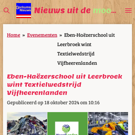
Ga
Nieuws uit de
mooiste
V
direct
naar
Home
»
Evenementen
»
Eben-Haëzerschool uit
de
Leerbroek wint
hoofdinhoud
Textielwedstrijd
Vijfheerenlanden
Eben-Haëzerschool uit Leerbroek
wint Textielwedstrijd
Vijfheerenlanden
Gepubliceerd op 18 oktober 2024 om 10:16