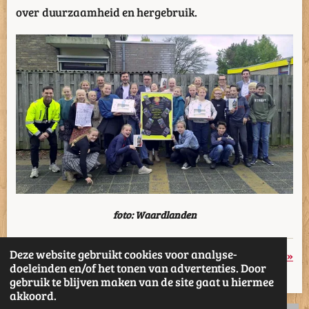
over duurzaamheid en hergebruik.
foto: Waardlanden
Deze website gebruikt cookies voor analyse-
«
Vorige
Volgende
»
doeleinden en/of het tonen van advertenties. Door
gebruik te blijven maken van de site gaat u hiermee
D
D
S
D
akkoord.
e
e
h
e