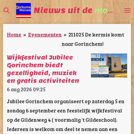
Ga
Nieuws uit de
mooiste
direct
naar
Home
»
Evenementen
»
211025 De kermis komt
de
naar Gorinchem!
hoofdinhoud
Wijkfestival Jubilee
Gorinchem biedt
gezelligheid, muziek
en gratis activiteiten
6 aug 2026
09:25
Jubilee Gorinchem organiseert op zaterdag 5 en
zondag 6 september een feestelijk wijkfestival
op de Gildenweg 4 ( voormalig 't Gildeschool).
Iedereen is welkom om deel te nemen aan een