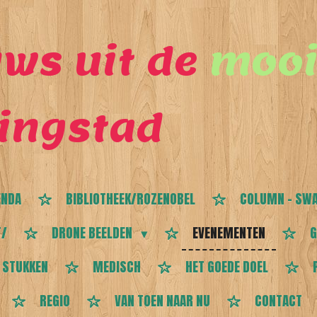
ws uit de
mooi
ingstad
ENDA
BIBLIOTHEEK/ROZENOBEL
COLUMN - SWA
T/
DRONE BEELDEN
EVENEMENTEN
G
 STUKKEN
MEDISCH
HET GOEDE DOEL
REGIO
VAN TOEN NAAR NU
CONTACT