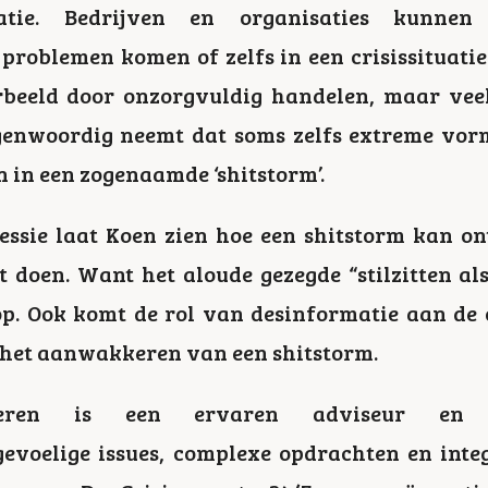
atie. Bedrijven en organisaties kunne
 problemen komen of zelfs in een crisissituati
orbeeld door onzorgvuldig handelen, maar vee
genwoordig neemt dat soms zelfs extreme vor
n in een zogenaamde ‘shitstorm’.
sessie laat Koen zien hoe een shitstorm kan o
et doen. Want het aloude gezegde “stilzitten al
p. Ook komt de rol van desinformatie aan de 
n het aanwakkeren van een shitstorm.
ren is een ervaren adviseur en w
 gevoelige issues, complexe opdrachten en inte