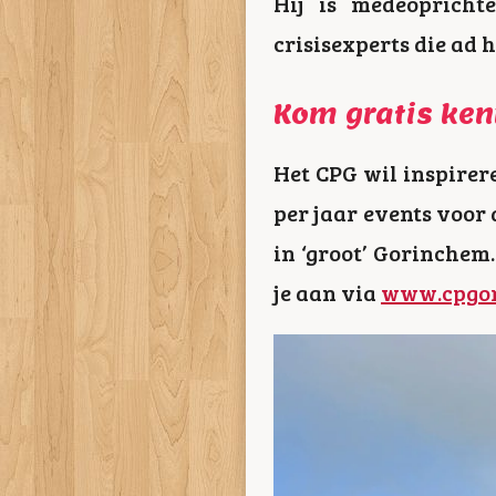
Hij is medeopricht
crisisexperts die ad h
Kom gratis ke
Het CPG wil inspirer
per jaar events voor
in ‘groot’ Gorinchem.
je aan via
www.cpgor