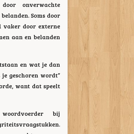
n door onverwachte
e belanden. Soms door
l vaker door externe
men aan en belanden
ntstaan en wat je dan
s je geschoren wordt”
orde, want dat speelt
oordvoerder bij
griteitsvraagstukken.