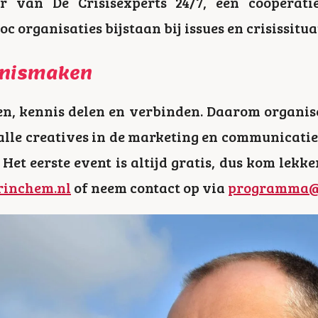
er van De Crisisexperts 24/7, een coöperat
oc organisaties bijstaan bij issues en crisissitua
nnismaken
en, kennis delen en verbinden. Daarom organise
 alle creatives in de marketing en communicati
 Het eerste event is altijd gratis, dus kom lekk
inchem.nl
of neem contact op via
programma@