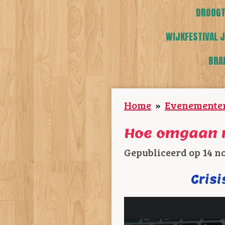
DROOGT
WIJKFESTIVAL J
BRA
Home
»
Evenemente
Hoe omgaan 
Gepubliceerd op 14 n
Cris