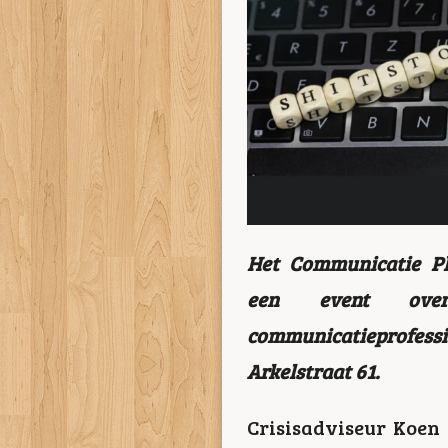
Het Communicatie Pl
een event over 
communicatieprofes
Arkelstraat 61.
Crisisadviseur Koe