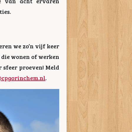
ie van acht ervaren
ties.
ren we zo’n vijf keer
e die wonen of werken
er sfeer proeven! Meld
cpgorinchem.nl
.