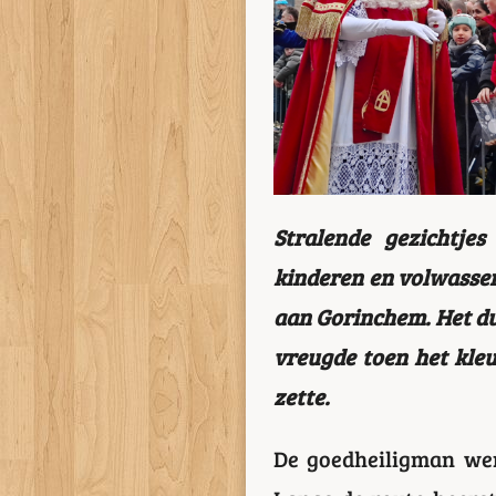
Stralende gezichtj
kinderen en volwassen
aan Gorinchem. Het du
vreugde toen het kleu
zette.
De goedheiligman wer