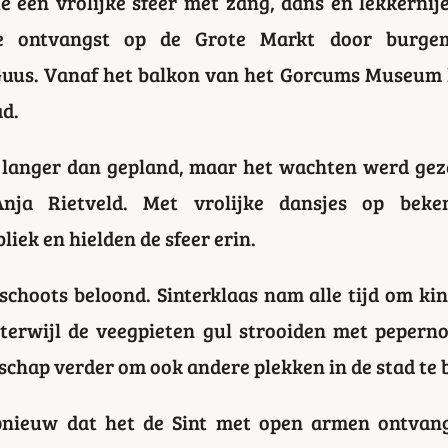
e een vrolijke sfeer met zang, dans en lekkerni
le ontvangst op de Grote Markt door burgem
uus. Vanaf het balkon van het Gorcums Museum he
ad.
s langer dan gepland, maar het wachten werd gez
nja Rietveld. Met vrolijke dansjes op bekend
liek en hielden de sfeer erin.
choots beloond. Sinterklaas nam alle tijd om ki
terwijl de veegpieten gul strooiden met peperno
schap verder om ook andere plekken in de stad te 
ieuw dat het de Sint met open armen ontvangt