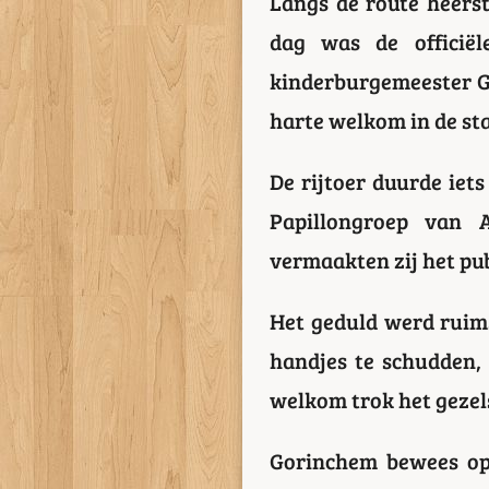
Langs de route heerst
dag was de officië
kinderburgemeester G
harte welkom in de st
De rijtoer duurde iet
Papillongroep van A
vermaakten zij het pub
Het geduld werd ruims
handjes te schudden, 
welkom trok het gezel
Gorinchem bewees opn