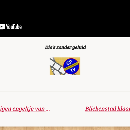
Dia's zonder geluid
Workshop "Maak je eigen engeltje van zachte wol"
Bliekenstad klaa