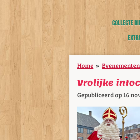
COLLECTE DI
EXTR
Home
»
Evenementen
Vrolijke into
Gepubliceerd op 16 no