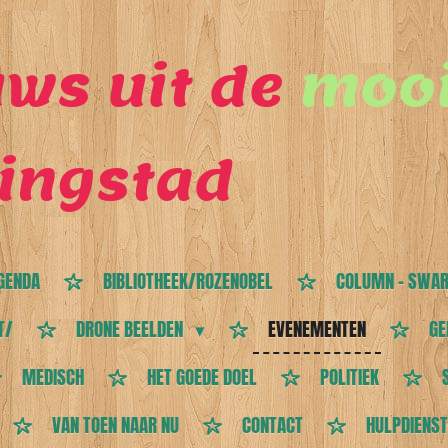
ws uit de
mooi
ingstad
GENDA
BIBLIOTHEEK/ROZENOBEL
COLUMN - SWAR
T/
DRONE BEELDEN
EVENEMENTEN
GE
MEDISCH
HET GOEDE DOEL
POLITIEK
VAN TOEN NAAR NU
CONTACT
HULPDIENS