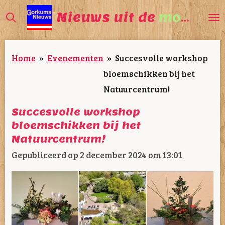
Ga
Nieuws uit de
mooiste
direct
naar
Home
»
Evenementen
»
Succesvolle workshop
de
bloemschikken bij het
hoofdinhoud
Natuurcentrum!
Succesvolle workshop
bloemschikken bij het
Natuurcentrum!
Gepubliceerd op 2 december 2024 om 13:01