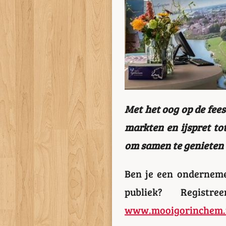
Met het oog op de fee
markten en ijspret tot
om samen te genieten v
Ben je een onderneme
publiek? Regist
www.mooigorinchem.n