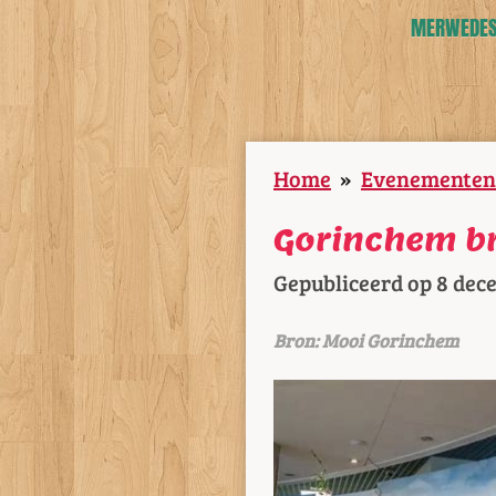
MERWEDESL
Home
»
Evenementen
Gorinchem br
Gepubliceerd op 8 dec
Bron: Mooi Gorinchem