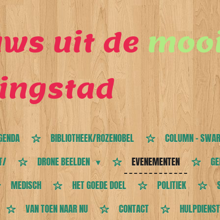
ws uit de
mooi
ingstad
GENDA
BIBLIOTHEEK/ROZENOBEL
COLUMN - SWAR
T/
DRONE BEELDEN
EVENEMENTEN
GE
MEDISCH
HET GOEDE DOEL
POLITIEK
VAN TOEN NAAR NU
CONTACT
HULPDIENS