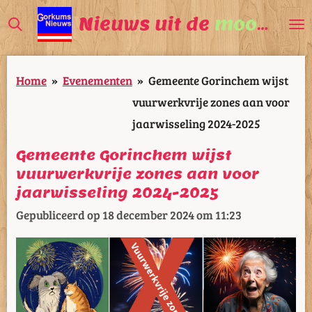
Ga
Nieuws uit de
mooiste
V
direct
naar
Home
»
Evenementen
»
Gemeente Gorinchem wijst
de
vuurwerkvrije zones aan voor
hoofdinhoud
jaarwisseling 2024-2025
Gemeente Gorinchem wijst
vuurwerkvrije zones aan voor
jaarwisseling 2024-2025
Gepubliceerd op 18 december 2024 om 11:23