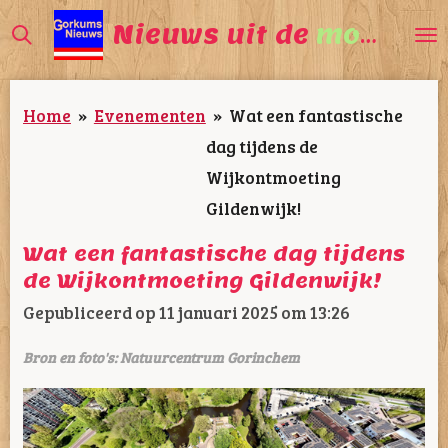
Ga
Nieuws uit de
mooiste
direct
naar
Home
»
Evenementen
»
Wat een fantastische
de
dag tijdens de
hoofdinhoud
Wijkontmoeting
Gildenwijk!
Wat een fantastische dag tijdens
de Wijkontmoeting Gildenwijk!
Gepubliceerd op 11 januari 2025 om 13:26
Bron en foto's: Natuurcentrum Gorinchem