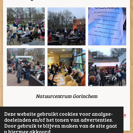
Natuurcentrum Gorinchem
Deze website gebruikt cookies voor analyse-
«
Vorige
Volgende
»
doeleinden en/of het tonen van advertenties.
Door gebruik te blijven maken van de site gaat
D
D
S
D
u hiermee akkoord.
e
e
h
e