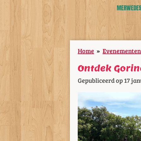
MERWEDESL
Home
»
Evenementen
Ontdek Gorin
Gepubliceerd op 17 jan