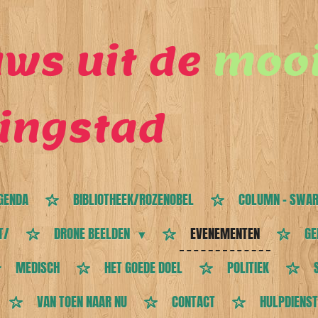
ws uit de
mooi
ingstad
GENDA
BIBLIOTHEEK/ROZENOBEL
COLUMN - SWAR
T/
DRONE BEELDEN
EVENEMENTEN
GE
MEDISCH
HET GOEDE DOEL
POLITIEK
VAN TOEN NAAR NU
CONTACT
HULPDIENS