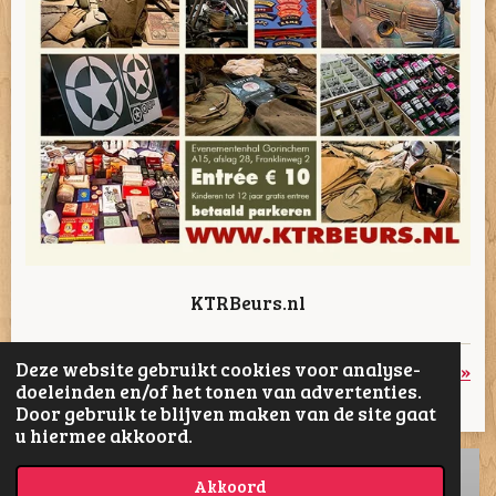
KTRBeurs.nl
Deze website gebruikt cookies voor analyse-
«
Vorige
Volgende
»
doeleinden en/of het tonen van advertenties.
Door gebruik te blijven maken van de site gaat
D
D
S
D
u hiermee akkoord.
e
e
h
e
l
e
a
l
e
l
r
e
Akkoord