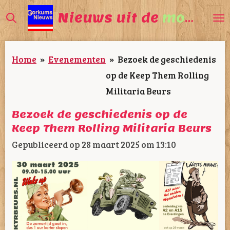
Ga
Nieuws uit de
mooiste
direct
naar
Home
»
Evenementen
»
Bezoek de geschiedenis
de
op de Keep Them Rolling
hoofdinhoud
Militaria Beurs
Bezoek de geschiedenis op de
Keep Them Rolling Militaria Beurs
Gepubliceerd op 28 maart 2025 om 13:10