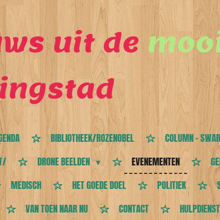
ws uit de
mooi
ingstad
GENDA
BIBLIOTHEEK/ROZENOBEL
COLUMN - SWAR
T/
DRONE BEELDEN
EVENEMENTEN
GE
MEDISCH
HET GOEDE DOEL
POLITIEK
VAN TOEN NAAR NU
CONTACT
HULPDIENS