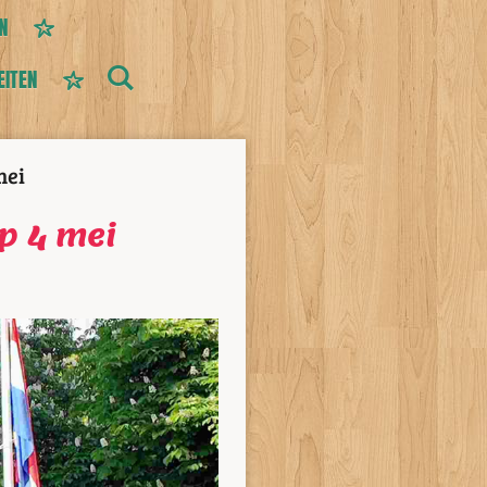
N
EITEN
mei
p 4 mei