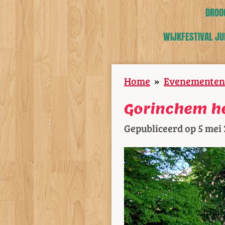
DROOG
WIJKFESTIVAL JUB
Home
»
Evenementen
Gorinchem he
Gepubliceerd op 5 mei