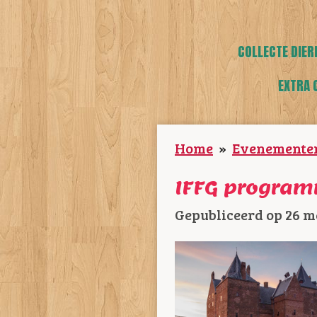
COLLECTE DIER
EXTRA 
Home
»
Evenemente
IFFG program
Gepubliceerd op 26 me