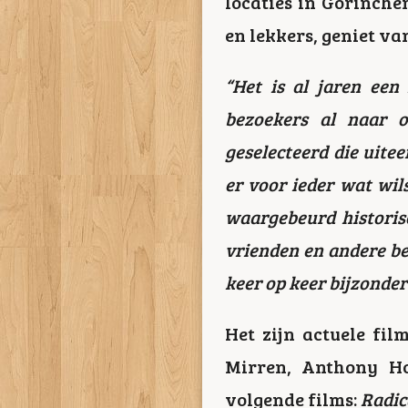
locaties in Gorinche
en lekkers, geniet va
“Het is al jaren een
bezoekers al naar 
geselecteerd die uite
er voor ieder wat wil
waargebeurd historisc
vrienden en andere be
keer op keer bijzonder
Het zijn actuele fil
Mirren, Anthony Ho
volgende films:
Radic