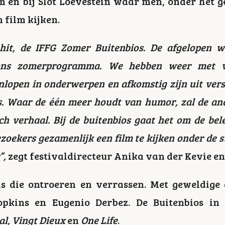
m en bij Slot Loevestein waar men, onder het 
n film kijken.
 hit, de IFFG Zomer Buitenbios. De afgelopen 
ons zomerprogramma. We hebben weer met veel
enlopen in onderwerpen en afkomstig zijn uit versc
s. Waar de één meer houdt van humor, zal de an
h verhaal. Bij de buitenbios gaat het om de bel
zoekers gezamenlijk een film te kijken onder de st
”,
zegt festivaldirecteur Anika van der Kevie en
ms die ontroeren en verrassen. Met geweldige 
pkins en Eugenio Derbez. De Buitenbios in
al, Vingt Dieux
en
One Life
.