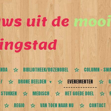
ws uit de
mooi
ingstad
ENDA
BIBLIOTHEEK/ROZENOBEL
COLUMN - SWA
T/
DRONE BEELDEN
EVENEMENTEN
G
 STUKKEN
MEDISCH
HET GOEDE DOEL
REGIO
VAN TOEN NAAR NU
CONTACT