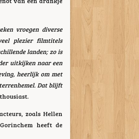
genot van een drankje
weken vroegen diverse
 plezier filmtitels
hillende landen; zo is
der uitkijken naar een
eving, heerlijk om met
errenhemel. Dat blijft
thousiast.
acteurs, zoals Hellen
 Gorinchem heeft de