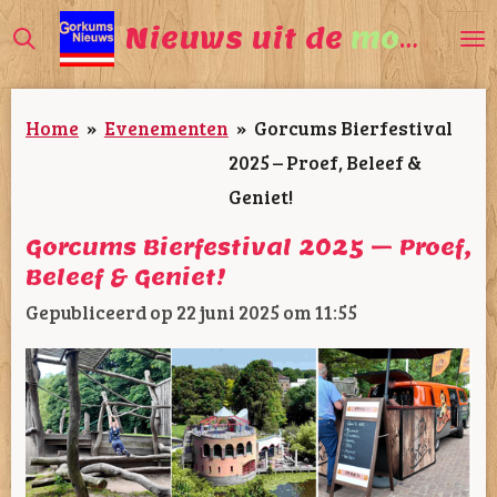
Ga
Nieuws uit de
mooiste
direct
naar
Home
»
Evenementen
»
Gorcums Bierfestival
de
2025 – Proef, Beleef &
hoofdinhoud
Geniet!
Gorcums Bierfestival 2025 – Proef,
Beleef & Geniet!
Gepubliceerd op 22 juni 2025 om 11:55