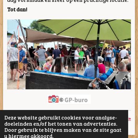
Tot dan!
Deze website gebruikt cookies voor analyse-
«
Vorige
Volgende
»
doeleinden en/of het tonen van advertenties.
Door gebruik te blijven maken van de site gaat
D
D
S
D
u hiermee akkoord.
e
e
h
e