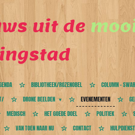
ws uit de
mooi
ingstad
GENDA
BIBLIOTHEEK/ROZENOBEL
COLUMN - SWAR
T/
DRONE BEELDEN
EVENEMENTEN
GE
MEDISCH
HET GOEDE DOEL
POLITIEK
VAN TOEN NAAR NU
CONTACT
HULPDIENS