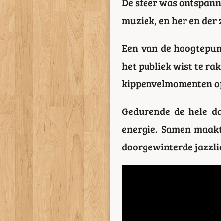
De sfeer was ontspanne
muziek, en her en der 
Een van de hoogtepun
het publiek wist te ra
kippenvelmomenten op
Gedurende de hele da
energie. Samen maakte
doorgewinterde jazzli