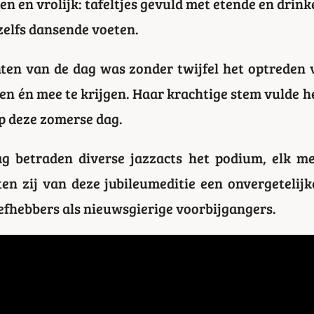
n en vrolijk: tafeltjes gevuld met etende en drin
zelfs dansende voeten.
ten van de dag was zonder twijfel het optreden 
ken én mee te krijgen. Haar krachtige stem vulde h
 deze zomerse dag.
g betraden diverse jazzacts het podium, elk m
n zij van deze jubileumeditie een onvergetelij
efhebbers als nieuwsgierige voorbijgangers.